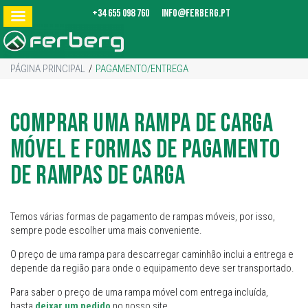
+34 655 098 760
info@ferberg.pt
PÁGINA PRINCIPAL
/
PAGAMENTO/ENTREGA
Comprar uma rampa de carga
móvel e formas de pagamento
de rampas de carga
Temos várias formas de pagamento de rampas móveis, por isso,
sempre pode escolher uma mais conveniente.
O preço de uma rampa para descarregar caminhão inclui a entrega e
depende da região para onde o equipamento deve ser transportado.
Para saber o preço de uma rampa móvel com entrega incluída,
basta
deixar um pedido
no nosso site.